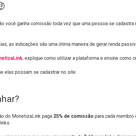
🤑
o você ganha comissão toda vez que uma pessoa se cadastra no
s, as indicações são uma ótima maneira de gerar renda passiv
etizaLink
, explique como utilizar a plataforma e ensine como c
ue elas possam se cadastrar no site.
nhar?
ção do MonetizaLink paga
25% de comissão
para cada membro qu
inks.