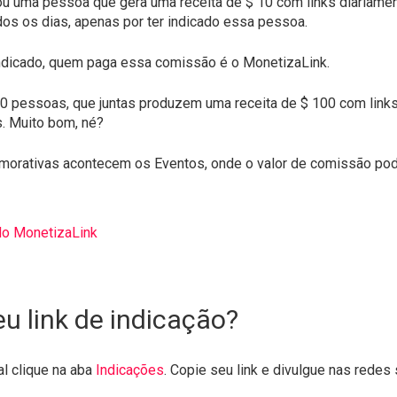
u uma pessoa que gera uma receita de $ 10 com links diariamen
dos os dias, apenas por ter indicado essa pessoa.
indicado, quem paga essa comissão é o MonetizaLink.
0 pessoas, que juntas produzem uma receita de $ 100 com links. 
s. Muito bom, né?
emorativas acontecem os Eventos, onde o valor de comissão po
do MonetizaLink
 link de indicação?
al clique na aba
Indicações
. Copie seu link e divulgue nas redes 