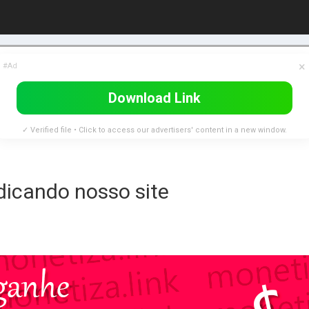
×
#Ad
Download Link
✓ Verified file • Click to access our advertisers' content in a new window.
dicando nosso site