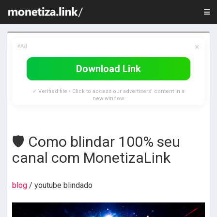
×
#Ad
Download Link
✓ Verified file • Click to access our advertisers' content in a
new window.
🛡 Como blindar 100% seu
canal com MonetizaLink
blog
/ youtube blindado