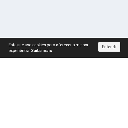
Este site usa cookies para oferecer a melhor
Entendi!
experiência.
Saiba mais
Política de Privacidade
|
Termos de Uso
|
Direitos Autorais
|
Política de Pagamentos
|
Política de Cookies
|
CPM
|
FAQ
|
Regras
|
Blog
|
Simulador de Ganhos
YouTube
Instagram
Telegram
Copyright © MonetizaLink
2026