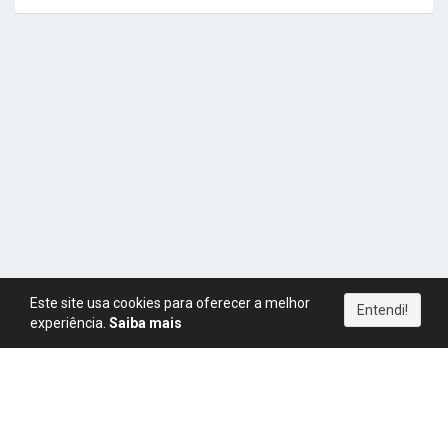
Este site usa cookies para oferecer a melhor
Entendi!
experiência.
Saiba mais
Política de Privacidade
|
Termos de Uso
|
Direitos Autorais
|
Política de Pagamentos
|
Política de Cookies
|
CPM
|
FAQ
|
Regras
|