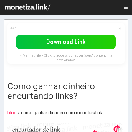
×
#Ad
Download Link
✓ Verified file • Click to access our advertisers' content in a
new window.
Como ganhar dinheiro
encurtando links?
blog
/ como ganhar dinheiro com monetizalink