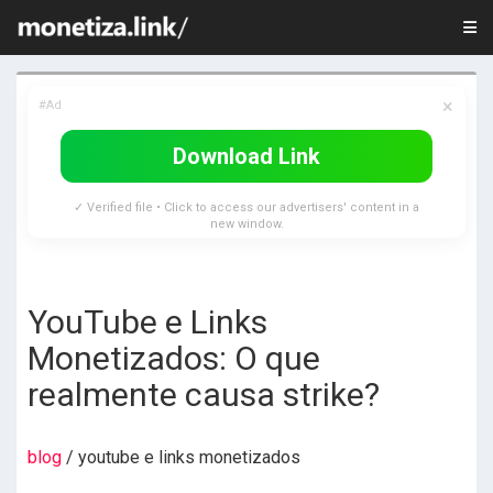
×
#Ad
Download Link
✓ Verified file • Click to access our advertisers' content in a
new window.
YouTube e Links
Monetizados: O que
realmente causa strike?
blog
/ youtube e links monetizados