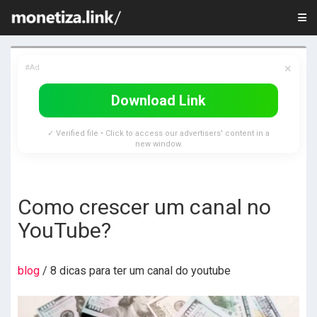
×
#Ad
Download Link
✓ Verified file • Click to access our advertisers' content in a
new window.
Como crescer um canal no
YouTube?
blog
/ 8 dicas para ter um canal do youtube