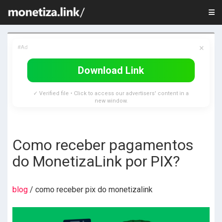
×
#Ad
Download Link
✓ Verified file • Click to access our advertisers' content in a
new window.
Como receber pagamentos
do MonetizaLink por PIX?
blog
/ como receber pix do monetizalink