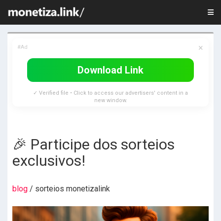
×
#Ad
Download Link
✓ Verified file • Click to access our advertisers' content in a
new window.
🎉 Participe dos sorteios
exclusivos!
blog
/ sorteios monetizalink