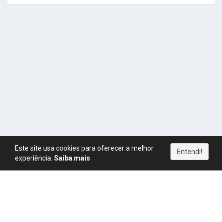
Este site usa cookies para oferecer a melhor
Entendi!
experiência.
Saiba mais
Política de Privacidade
|
Termos de Uso
|
Direitos Autorais
|
Política de Pagamentos
|
Política de Cookies
|
CPM
|
FAQ
|
Regras
|