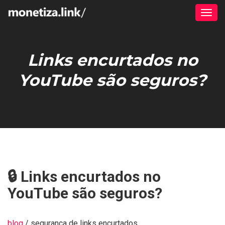
Alter
Links encurtados no
YouTube são seguros?
🔒 Links encurtados no
YouTube são seguros?
blog
/ segurança de links encurtados