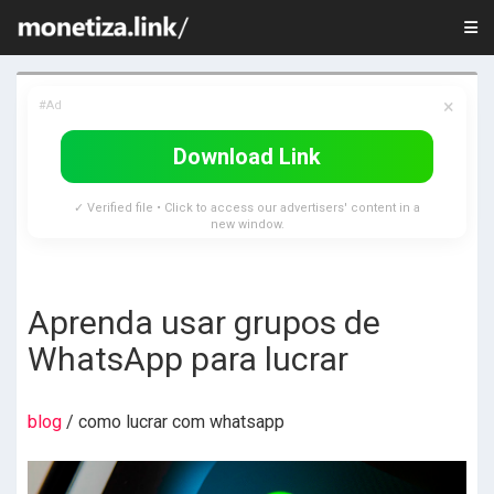
×
#Ad
Download Link
✓ Verified file • Click to access our advertisers' content in a
new window.
Aprenda usar grupos de
WhatsApp para lucrar
blog
/ como lucrar com whatsapp