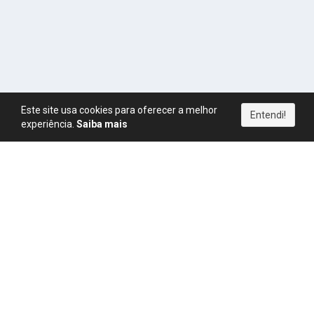
Este site usa cookies para oferecer a melhor
Entendi!
experiência.
Saiba mais
Política de Privacidade
|
Termos de Uso
|
Direitos Autorais
|
Política de Pagamentos
|
Política de Cookies
|
CPM
|
FAQ
|
Regras
|
Blog
|
Simulador de Ganhos
YouTube
Instagram
Telegram
Copyright © MonetizaLink
2026