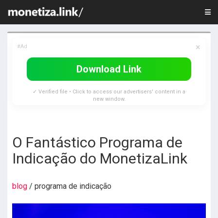
×
#Ad
Download Link
✓ Verified file • Click to access our advertisers' content in a
new window.
O Fantástico Programa de
Indicação do MonetizaLink
blog
/ programa de indicação