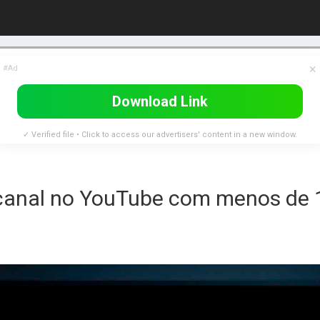
×
#Ad
Download Link
✓ Verified file • Click to access our advertisers' content in a new window.
anal no YouTube com menos de 1.