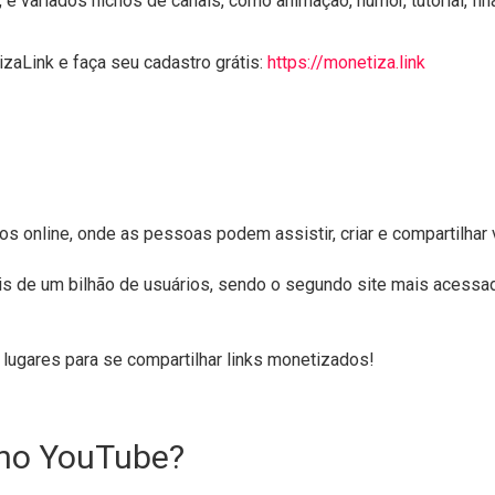
 variados nichos de canais, como animação, humor, tutorial, fin
izaLink e faça seu cadastro grátis:
https://monetiza.link
 online, onde as pessoas podem assistir, criar e compartilhar v
s de um bilhão de usuários, sendo o segundo site mais acess
ugares para se compartilhar links monetizados!
 no YouTube?