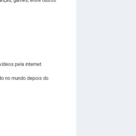
anças, games, entre outros.
ídeos pela internet.
ado no mundo depois do