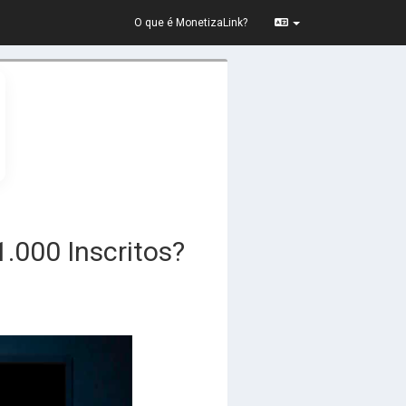
O que é MonetizaLink?
000 Inscritos?