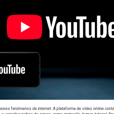
ores fenômenos da internet. A plataforma de vídeo online cont