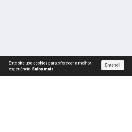
Este site usa cookies para oferecer a melhor
Entendi!
experiência.
Saiba mais
Política de Privacidade
|
Termos de Uso
|
Direitos Autorais
|
Política de Pagamentos
|
Política de Cookies
|
CPM
|
FAQ
|
Regras
|
Blog
|
Simulador de Ganhos
YouTube
Instagram
Telegram