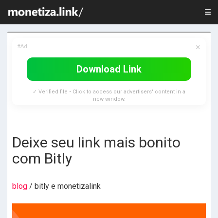
×
#Ad
Download Link
✓ Verified file • Click to access our advertisers' content in a
new window.
Deixe seu link mais bonito
com Bitly
blog
/ bitly e monetizalink