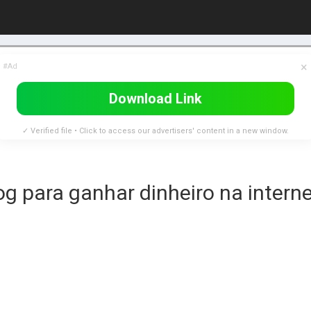
×
#Ad
Download Link
✓ Verified file • Click to access our advertisers' content in a new window.
g para ganhar dinheiro na intern