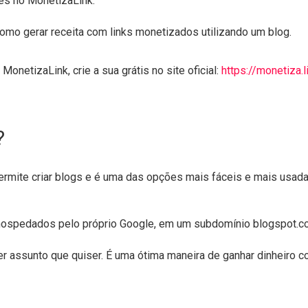
ues no MonetizaLink.
como gerar receita com links monetizados utilizando um blog.
onetizaLink, crie a sua grátis no site oficial:
https://monetiza.l
?
ermite criar blogs e é uma das opções mais fáceis e mais usada
 hospedados pelo próprio Google, em um subdomínio blogspot.c
 assunto que quiser. É uma ótima maneira de ganhar dinheiro co