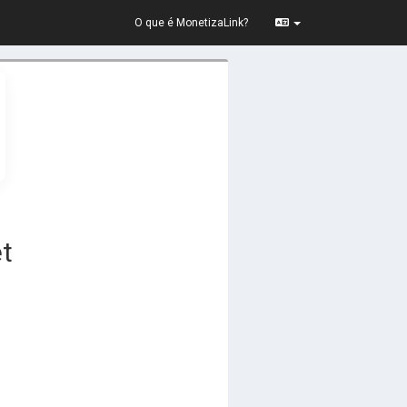
O que é MonetizaLink?
et