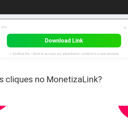
×
#Ad
Download Link
✓ Verified file • Click to access our advertisers' content in a new window.
 cliques no MonetizaLink?