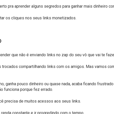
certo pra aprender alguns segredos para ganhar mais dinheiro com
tar os cliques nos seus links monetizados.
o
ender que não é enviando links no zap do seu vô que vai te fazer
ns trocados compartilhando links com os amigos. Mas vamos com
o, ganha pouco dinheiro ou quase nada, acaba ficando frustrado 
o funciona porque fez errado.
cê precisa de muitos acessos aos seus links.
a renda constante e ir progredindo com o tempo.