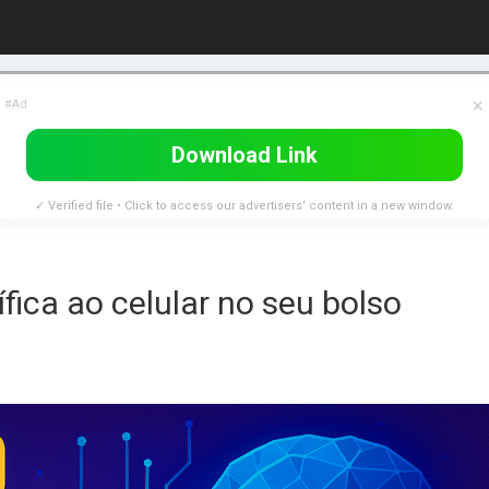
×
#Ad
Download Link
✓ Verified file • Click to access our advertisers' content in a new window.
tífica ao celular no seu bolso