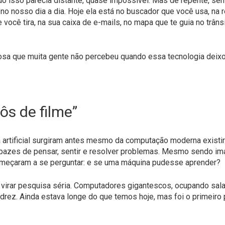
 isso parecia distante, quase impossível. Mas de repente, sem
no nosso dia a dia. Hoje ela está no buscador que você usa, n
você tira, na sua caixa de e-mails, no mapa que te guia no trânsi
ciosa que muita gente não percebeu quando essa tecnologia deixo
ôs de filme”
a artificial surgiram antes mesmo da computação moderna existir. 
pazes de pensar, sentir e resolver problemas. Mesmo sendo ima
 começaram a se perguntar: e se uma máquina pudesse aprender?
irar pesquisa séria. Computadores gigantescos, ocupando salas
rez. Ainda estava longe do que temos hoje, mas foi o primeiro