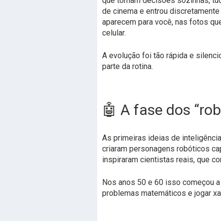
que tomam decisões sozinhas, tudo
de cinema e entrou discretamente 
aparecem para você, nas fotos que 
celular.
A evolução foi tão rápida e silen
parte da rotina.
🤖 A fase dos “rob
As primeiras ideias de inteligênci
criaram personagens robóticos ca
inspiraram cientistas reais, que
Nos anos 50 e 60 isso começou a v
problemas matemáticos e jogar xad