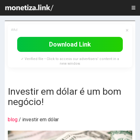
×
#Ad
Download Link
✓ Verified file • Click to access our advertisers' content in a
new window.
Investir em dólar é um bom
negócio!
blog
/ investir em dólar