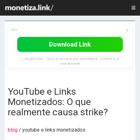
×
#Ad
Download Link
✓ Verified file • Click to access our advertisers' content in a
new window.
YouTube e Links
Monetizados: O que
realmente causa strike?
blog
/ youtube e links monetizados