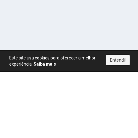
Este site usa cookies para oferecer a melhor
Entendi!
experiência.
Saiba mais
Política de Privacidade
|
Termos de Uso
|
Direitos Autorais
|
Política de Pagamentos
|
Política de Cookies
|
CPM
|
FAQ
|
Regras
|
Blog
|
Simulador de Ganhos
YouTube
Instagram
Telegram