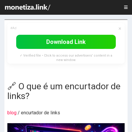
×
#Ad
Download Link
✓ Verified file • Click to access our advertisers' content in a
new window.
🔗 O que é um encurtador de
links?
blog
/ encurtador de links