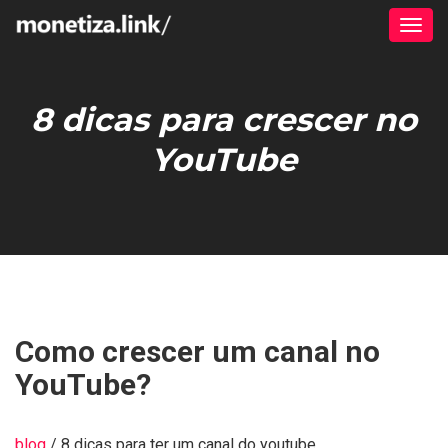
Alter
8 dicas para crescer no
YouTube
Como crescer um canal no
YouTube?
blog
/ 8 dicas para ter um canal do youtube