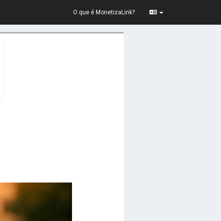
O que é MonetizaLink?