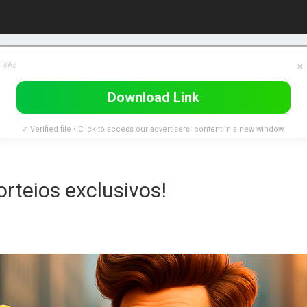
×
#Ad
Download Link
✓ Verified file • Click to access our advertisers' content in a new window.
orteios exclusivos!