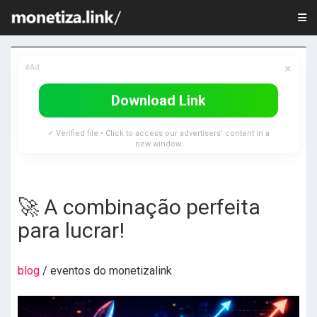
×
#Ad
Download Link
✓ Verified file • Click to access our advertisers' content in a
new window.
🚀 A combinação perfeita
para lucrar!
blog
/ eventos do monetizalink