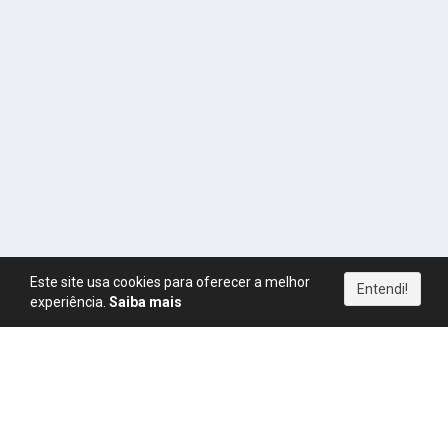
Este site usa cookies para oferecer a melhor
Entendi!
experiência.
Saiba mais
Política de Privacidade
|
Termos de Uso
|
Direitos Autorais
|
Política de Pagamentos
|
Política de Cookies
|
CPM
|
FAQ
|
Regras
|
Blog
|
Simulador de Ganhos