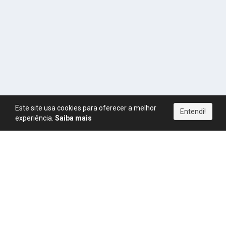
Este site usa cookies para oferecer a melhor
Entendi!
experiência.
Saiba mais
Política de Privacidade
|
Termos de Uso
|
Direitos Autorais
|
Política de Pagamentos
|
Política de Cookies
|
CPM
|
FAQ
|
Regras
|
Blog
|
Simulador de Ganhos
YouTube
Instagram
Telegram