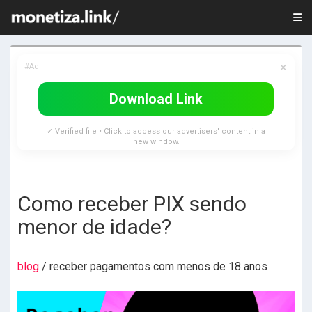
×
#Ad
Download Link
✓ Verified file • Click to access our advertisers' content in a
new window.
Como receber PIX sendo
menor de idade?
blog
/ receber pagamentos com menos de 18 anos