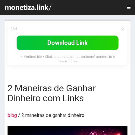
×
#Ad
Download Link
✓ Verified file • Click to access our advertisers' content in a
new window.
2 Maneiras de Ganhar
Dinheiro com Links
blog
/ 2 maneiras de ganhar dinheiro