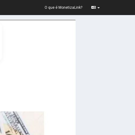
O que é MonetizaLink?