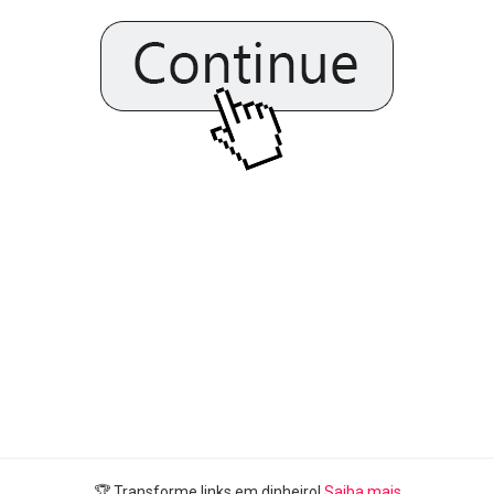
🏆 Transforme links em dinheiro!
Saiba mais