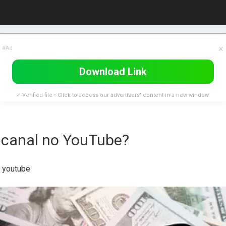
×
#Ad
Download Link
✓ Verified file • Click to access our advertisers' content in a new window.
canal no YouTube?
o youtube