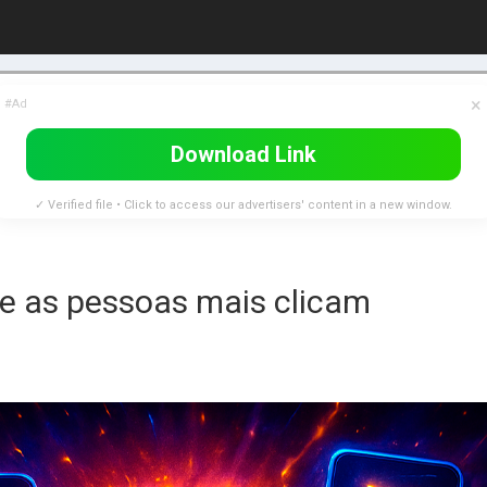
×
#Ad
Download Link
✓ Verified file • Click to access our advertisers' content in a new window.
que as pessoas mais clicam