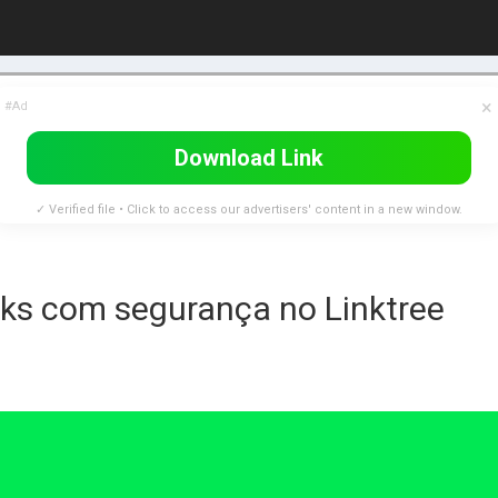
×
#Ad
Download Link
✓ Verified file • Click to access our advertisers' content in a new window.
inks com segurança no Linktree