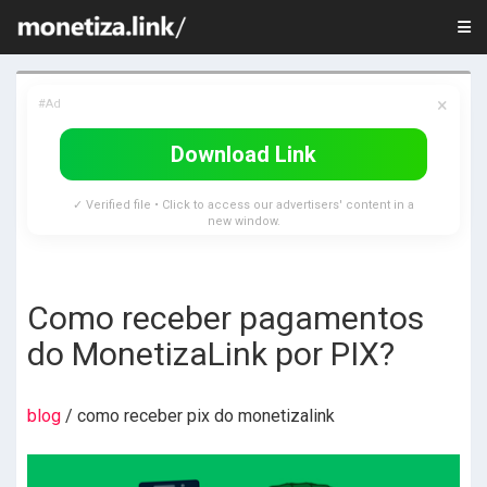
×
#Ad
Download Link
✓ Verified file • Click to access our advertisers' content in a
new window.
Como receber pagamentos
do MonetizaLink por PIX?
blog
/ como receber pix do monetizalink