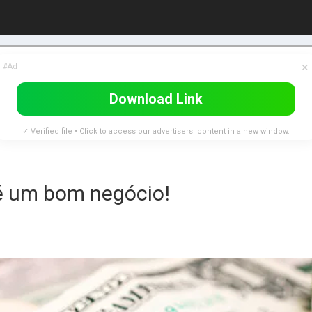
×
#Ad
Download Link
✓ Verified file • Click to access our advertisers' content in a new window.
 é um bom negócio!