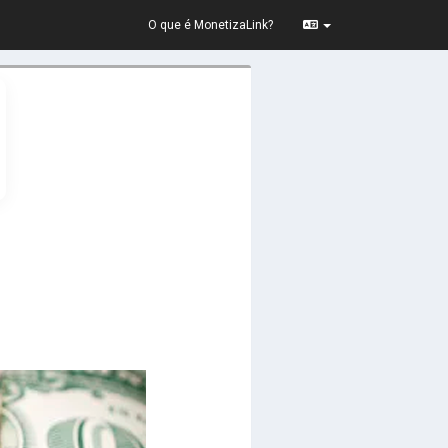
O que é MonetizaLink?